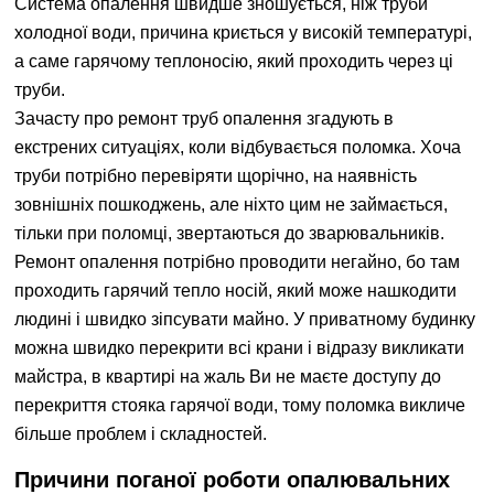
Система опалення швидше зношується, ніж труби
холодної води, причина криється у високій температурі,
а саме гарячому теплоносію, який проходить через ці
труби.
Зачасту про ремонт труб опалення згадують в
екстрених ситуаціях, коли відбувається поломка. Хоча
труби потрібно перевіряти щорічно, на наявність
зовнішніх пошкоджень, але ніхто цим не займається,
тільки при поломці, звертаються до зварювальників.
Ремонт опалення потрібно проводити негайно, бо там
проходить гарячий тепло носій, який може нашкодити
людині і швидко зіпсувати майно. У приватному будинку
можна швидко перекрити всі крани і відразу викликати
майстра, в квартирі на жаль Ви не маєте доступу до
перекриття стояка гарячої води, тому поломка викличе
більше проблем і складностей.
Причини поганої роботи опалювальних