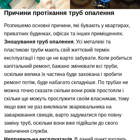
Причини протікання труб опалення
Розпишемо основні причини, які бувають у квартирах,
приватних будинках, офісах та інших приміщеннях.
Зношування труб опалення
. Усі металеві та
пластикові труби мають свій життєвий термін
експлуатації і про це не варто забувати. Коли робиться
капітальний ремонт, бажано змінювати всі труби,
оскільки велика їх частина буде захована і зробити
ремонт потім, буде набагато складніше. По трубах не
можна точно сказати скільки вони років простояли і
скільки ще можуть прослужити своїм власникам, тому
якщо вже не раз викликали зварювальника на
заварювання свищів, варто задуматися про повну
заміну труб, оскільки вони вже підійшли до свого
закінчення служби.
Неправильна експлуатація
. В даний пункт входить