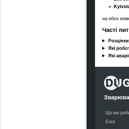
Kyivst
на обох ном
Часті пи
Розцінки
Які робо
Які авар
Зварюва
Що ми роб
Блог