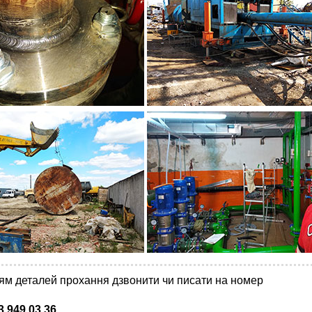
ям деталей прохання дзвонити чи писати на номер
3 949 03 36