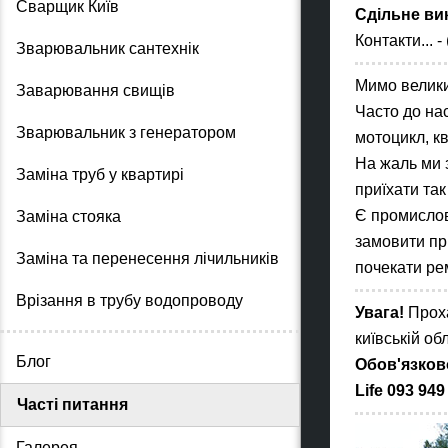
Сварщик Київ
Сдільне ви
Контакти...
-
Зварювальник сантехнік
Мимо велики
Заварювання свищів
Часто до на
Зварювальник з генератором
мотоцикл, кв
На жаль ми 
Заміна труб у квартирі
приїхати так
Є промислові
Заміна стояка
замовити при
Заміна та перенесення лічильників
почекати ре
Врізання в трубу водопроводу
Увага!
Проха
київській об
Блог
Обов'язков
Life 093 949
Часті питання
Галерея