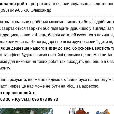
конання робіт
- розраховується індивідуально, після звернен
 (093) 949-03 -36 Олександр
х зварювальних робіт ми можемо виконати безліч дрібних зв
с звертаються зварити або підварити дрібницю у вигляді зап
адроцикл, ліжко, стілець, безліч деталей кухонного начиння,
знаходимося на Виноградарі і не всім зручно сюди їздити пі
 як це дешевше нашого виїзду до вас, бо основна вартість та
 та офісні будівлі в яких постійні поломки це норма і вигідн
їзд для виконання таких робіт, так виходить дешевше в бага
монту.
ння розуміти, що ми не сидимо склавши руки на одному місці,
ласті, через це нас може не бути на місці за адресою.
о передзвонюйте!
 03 36
●
Kyivstar 096 073 99 73