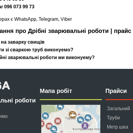
ar 096 073 99 73
ерах є WhatsApp, Telegram, Viber
тання про Дрібні зварювальні роботи | прайс
 на заварку свищів
ти зі сваркою труб виконуемо?
ійні зварювальні роботи ми виконуему?
Мапа робіт
Прайси
льні роботи
Загальний
имо
Труби
Метр шва