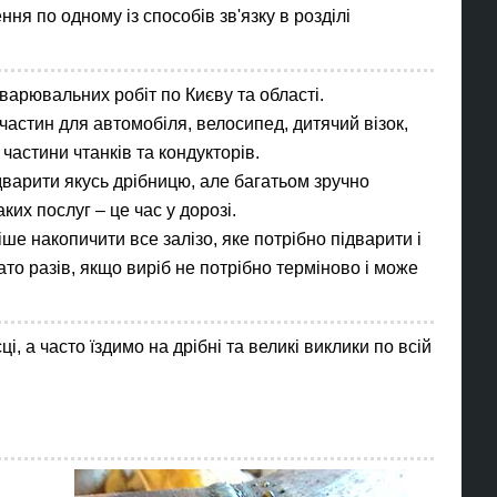
ня по одному із способів зв'язку в розділі
арювальних робіт по Києву та області.
частин для автомобіля, велосипед, дитячий візок,
 частини чтанків та кондукторів.
дварити якусь дрібницю, але багатьом зручно
ких послуг – це час у дорозі.
іше накопичити все залізо, яке потрібно підварити і
то разів, якщо виріб не потрібно терміново і може
 а часто їздимо на дрібні та великі виклики по всій