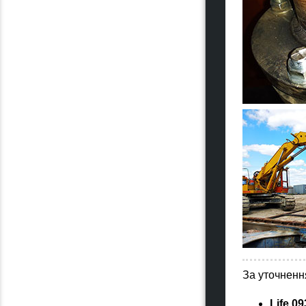
За уточненн
Life 09