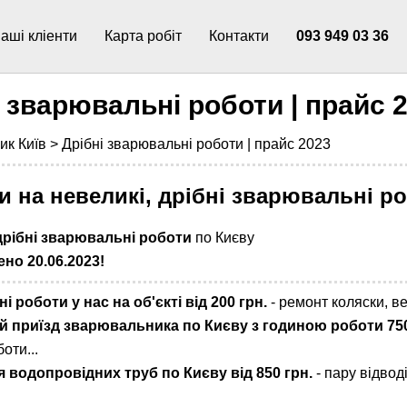
аші кліенти
Карта робіт
Контакти
093 949 03 36
і зварювальні роботи | прайс 
ик Київ >
Дрібні зварювальні роботи | прайс 2023
и на невеликі, дрібні зварювальні р
дрібні зварювальні роботи
по Києву
но 20.06.2023!
 роботи у нас на об'єкті від 200 грн.
- ремонт коляски, в
й приїзд зварювальника по Києву з годиною роботи 750
оти...
 водопровідних труб по Києву від 850 грн.
- пару відвод