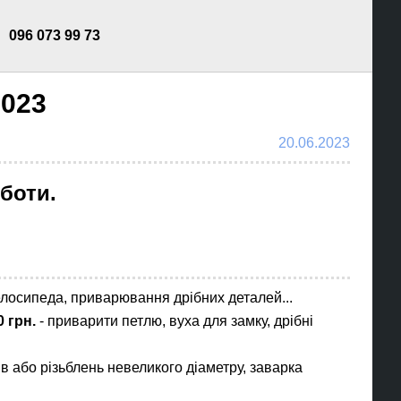
096 073 99 73
2023
20.06.2023
оботи.
елосипеда, приварювання дрібних деталей...
 грн.
- приварити петлю, вуха для замку, дрібні
ів або різьблень невеликого діаметру, заварка