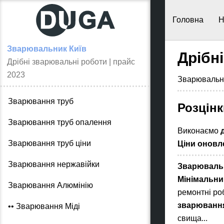
Головна
Н
Зварювальник Київ
Дрібн
Дрібні зварювальні роботи | прайс
2023
Зварювальн
Зварювання труб
Розцінк
Зварювання труб опалення
Виконаємо
Зварювання труб ціни
Ціни оновле
Зварювання нержавійки
Зварювальні
Мінімальни
Зварювання Алюмінію
ремонтні роб
зварювання
•• Зварювання Міді
свища...