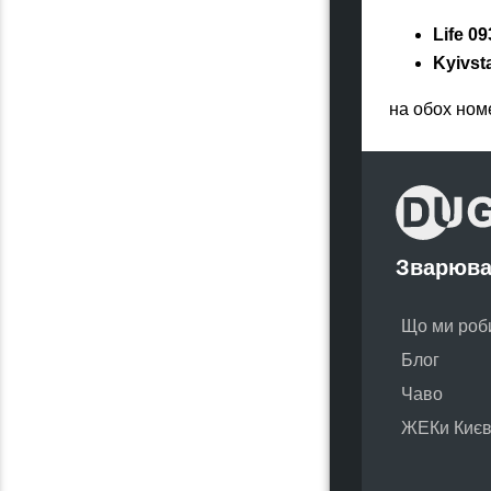
Life 09
Kyivst
на обох ном
Зварюва
Що ми роб
Блог
Чаво
ЖЕКи Киє