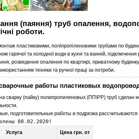
ння (паяння) труб опалення, водопо
ічні роботи.
онтаж пластиковими, поліпропіленовими трубами по будинку,
ом гарячої та холодної води в кухні та ванній, підключення
ння, розведення опалення по квартирі, приватному будинку
икористанням техніки та ручної праці за потреби.
сварочные работы пластиковых водопровод
на сварку (пайку) полипропиленовых (ПП\PP) труб сделан и
льности.
ые, подготовительные работы и подрезка рассчитываются 
влены 08.02.2020!
Услуга
Цена грн. от