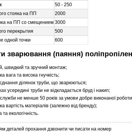
к
50 - 250
го стояка на ПП
2000
яка на ПП со смещением
3000
ого перекрытия
500
е одной точки
600
и зварювання (паяння) поліпропілен
й, швидкий та зручний монтаж;
а вага та висока гнучкість;
з'єднання ділянок труби, що зварюються;
ках усередині труби не відкладається бруд і накип;
 служби не менше 50 років за умови добре виконаної роботи
ка вартість матеріалів (залежно від бренду);
 та екологічність.
ям деталей прохання дзвонити чи писати на номер