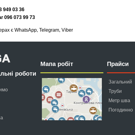
3 949 03 36
ar 096 073 99 73
ерах є WhatsApp, Telegram, Viber
Мапа робіт
Прайси
льні роботи
Загальний
имо
Труби
Метр шва
Погодинно
ва