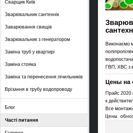
Сварщик Київ
Зварювальник сантехнік
Зварюва
Заварювання свищів
сантехн
Зварювальник з генератором
Виконаємо м
поліпропілен
Заміна труб у квартирі
водопостача
Заміна стояка
ГВП, ХВС з в
Заміна та перенесення лічильників
Цены на 
Врізання в трубу водопроводу
Прайс 2020 
к действите
Блог
Все монтажн
Цены обно
Часті питання
Галерея