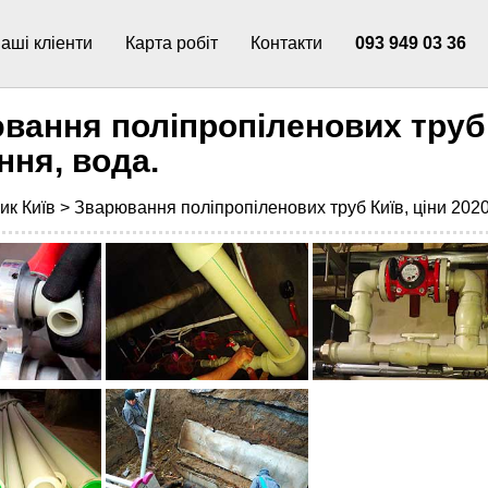
аші кліенти
Карта робіт
Контакти
093 949 03 36
вання поліпропіленових труб К
ння, вода.
ик Київ >
Зварювання поліпропіленових труб Київ, ціни 2020