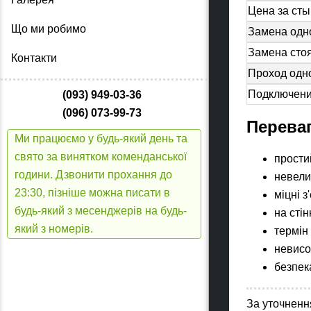
Цена за сты
Що ми робимо
Замена одно
Замена сто
Контакти
Проход одн
Подключени
(093) 949-03-36
(096) 073-99-73
Переваг
Ми працюємо у будь-який день та
свято за винятком коменданської
прости
години. Дзвонити прохання до
невелик
23:30, пізніше можна писати в
міцні 
будь-який з месенджерів на будь-
на стін
який з номерів.
термін
невисо
безпека
За уточненн