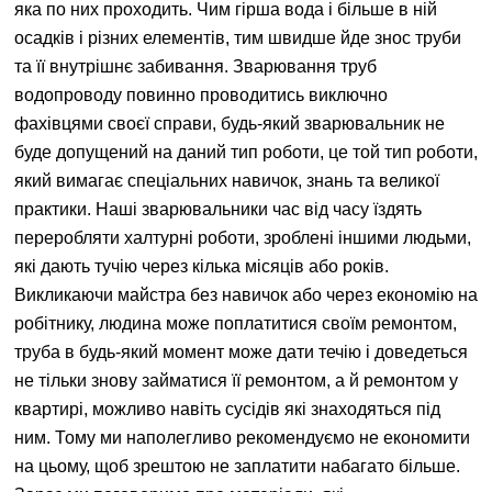
яка по них проходить. Чим гірша вода і більше в ній
осадків і різних елементів, тим швидше йде знос труби
та її внутрішнє забивання. Зварювання труб
водопроводу повинно проводитись виключно
фахівцями своєї справи, будь-який зварювальник не
буде допущений на даний тип роботи, це той тип роботи,
який вимагає спеціальних навичок, знань та великої
практики. Наші зварювальники час від часу їздять
переробляти халтурні роботи, зроблені іншими людьми,
які дають тучію через кілька місяців або років.
Викликаючи майстра без навичок або через економію на
робітнику, людина може поплатитися своїм ремонтом,
труба в будь-який момент може дати течію і доведеться
не тільки знову займатися її ремонтом, а й ремонтом у
квартирі, можливо навіть сусідів які знаходяться під
ним. Тому ми наполегливо рекомендуємо не економити
на цьому, щоб зрештою не заплатити набагато більше.