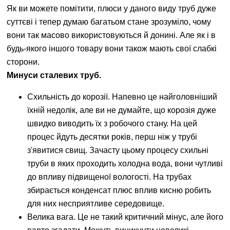
Як ви можете помітити, плюси у даного виду труб дуже
суттєві і тепер думаю багатьом стане зрозуміло, чому
вони так масово використовуються й донині. Але як і в
будь-якого іншого товару вони також мають свої слабкі
сторони.
Минуси сталевих труб.
Схильність до корозії. Напевно це найголовніший
їхній недолік, але ви не думайте, що корозія дуже
швидко виводить їх з робочого стану. На цей
процес йдуть десятки років, перш ніж у трубі
з'явитися свищ. Зачасту цьому процесу схильні
труби в яких проходить холодна вода, вони чутливі
до впливу підвищеної вологості. На трубах
збирається конденсат плюс вплив кисню робить
для них несприятливе середовище.
Велика вага. Це не такий критичний мінус, але його