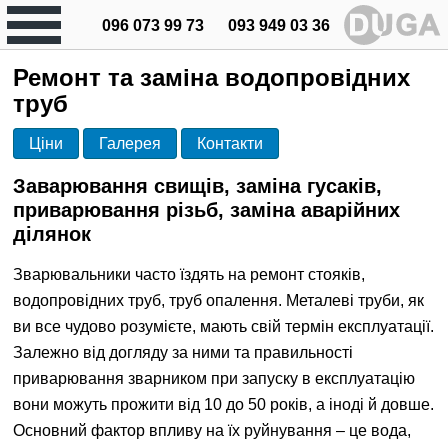
096 073 99 73
093 949 03 36
Ремонт та заміна водопровідних
труб
Ціни
Галерея
Контакти
Заварювання свищів, заміна гусаків,
приварювання різьб, заміна аварійних
ділянок
Зварювальники часто їздять на ремонт стояків,
водопровідних труб, труб опалення. Металеві труби, як
ви все чудово розумієте, мають свій термін експлуатації.
Залежно від догляду за ними та правильності
приварювання зварником при запуску в експлуатацію
вони можуть прожити від 10 до 50 років, а іноді й довше.
Основний фактор впливу на їх руйнування – це вода,