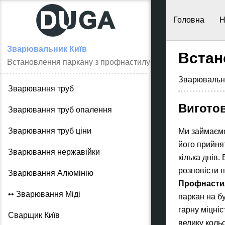
Головна
Н
Зварювальник Київ
Встан
Встановлення паркану з профнастилу
Зварювальн
Зварювання труб
Вигото
Зварювання труб опалення
Зварювання труб ціни
Ми займаємо
його прийнят
Зварювання нержавійки
кілька днів.
розповісти п
Зварювання Алюмінію
Профнасти
•• Зварювання Міді
паркан на бу
гарну міцніс
Сварщик Київ
велику коль