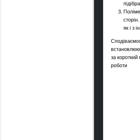
підібр
Поліме
сторін
як і з 
Сподіваємос
встановлюють
за короткий
роботи