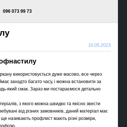
096 073 99 73
илу
10.05.2023
рофнастилу
ркану використовується дуже масово, все через
ймає занадто багато часу, і можна встановити за
а будь-який смак. Зараз ми постараємося детально
еріалів, з якого можна швидко та якісно звести
требувані від різних замовників, даний матеріал має
к ще називають профлист мають різні розміри,
профілю.