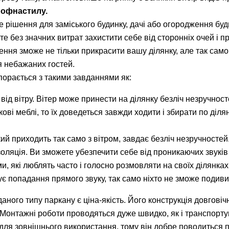
рофнастилу.
рішення для заміського будинку, дачі або огородження будь-я
те без значних витрат захистити себе від сторонніх очей і 
ення зможе не тільки прикрасити вашу ділянку, але так само
 небажаних гостей.
впорається з такими завданнями як:
від вітру. Вітер може принести на ділянку безліч незручносте
ові меблі, то їх доведеться завжди ходити і збирати по діля
кий приходить так само з вітром, завдає безліч незручностей
оляція. Ви зможете убезпечити себе від проникаючих звуків
ми, які люблять часто і голосно розмовляти на своїх ділянка
є попадання прямого звуку, так само ніхто не зможе подивит
аного типу паркану є ціна-якість. Його конструкція довгов
. Монтажні роботи проводяться дуже швидко, як і транспорту
для зовнішнього використання, тому він добре поводиться п