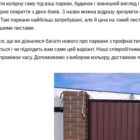
ати колірну гаму під ваш паркан, будинок і зовнішній вигляд
рне покриття з двох боків. З назви можна відразу зрозуміти 
. Такі паркани найбільш затребувані, але й ціна на такий л
іншими листами.
я, що ви дізналися багато нового про паркани з профнастилу
ся і чи підходить вам саме цей варіант. Наші співробітники
 проміжок часу. Допоможемо з вибором кольору, доставкою 