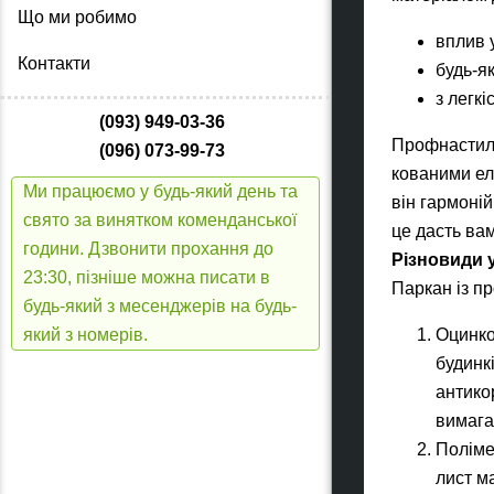
Що ми робимо
вплив 
Контакти
будь-як
з легк
(093) 949-03-36
Профнастил,
(096) 073-99-73
кованими ел
Ми працюємо у будь-який день та
він гармоній
свято за винятком коменданської
це дасть вам
години. Дзвонити прохання до
Різновиди 
23:30, пізніше можна писати в
Паркан із п
будь-який з месенджерів на будь-
Оцинко
який з номерів.
будинк
антико
вимага
Поліме
лист м