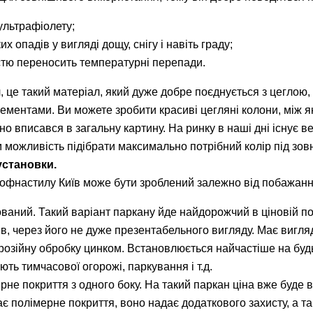
ультрафіолету;
их опадів у вигляді дощу, снігу і навіть граду;
істю переносить температурні перепади.
 це такий матеріал, який дуже добре поєднується з цеглою, 
ементами. Ви можете зробити красиві цегляні колони, між я
но вписався в загальну картину. На ринку в наші дні існує в
 можливість підібрати максимально потрібний колір під зовн
установки.
рофнастилу Київ може бути зроблений залежно від побажання 
ваний. Такий варіант паркану йде найдорожчий в ціновій пол
ів, через його не дуже презентабельного вигляду. Має вигл
розійну обробку цинком. Встановлюється найчастіше на будь
ють тимчасової огорожі, паркування і т.д.
рне покриття з одного боку. На такий паркан ціна вже буде 
ає полімерне покриття, воно надає додаткового захисту, а 