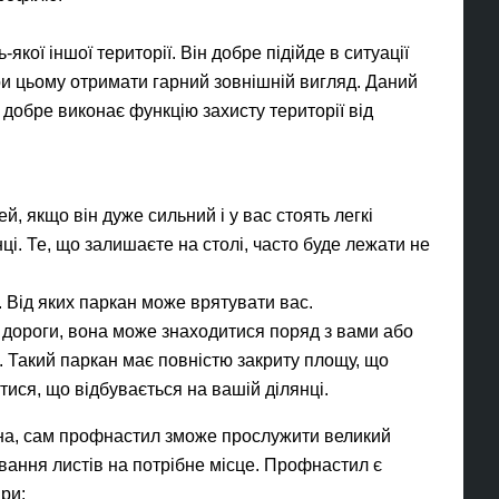
кої іншої території. Він добре підійде в ситуації
при цьому отримати гарний зовнішній вигляд. Даний
 добре виконає функцію захисту території від
й, якщо він дуже сильний і у вас стоять легкі
нці. Те, що залишаєте на столі, часто буде лежати не
. Від яких паркан може врятувати вас.
 дороги, вона може знаходитися поряд з вами або
х. Такий паркан має повністю закриту площу, що
ися, що відбувається на вашій ділянці.
ічна, сам профнастил зможе прослужити великий
вання листів на потрібне місце. Профнастил є
ри: