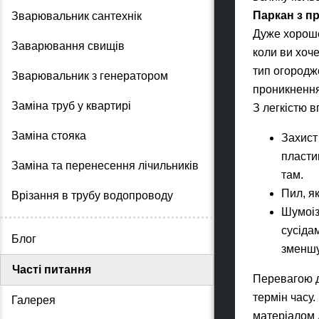
Паркан з п
Зварювальник сантехнік
Дуже хороше 
Заварювання свищів
коли ви хоче
тип огородж
Зварювальник з генератором
проникнення
Заміна труб у квартирі
З легкістю 
Заміна стояка
Захист 
пластик
Заміна та перенесення лічильників
там.
Пил, я
Врізання в трубу водопроводу
Шумоіз
сусіда
Блог
зменшу
Часті питання
Перевагою д
термін часу
Галерея
матеріалом 