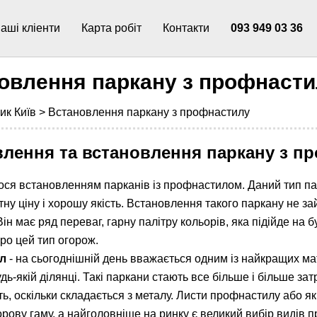
аші кліенти
Карта робіт
Контакти
093 949 03 36
овлення паркану з профнаст
ик Київ >
Встановлення паркану з профнастилу
влення та встановлення паркану з п
ся встановленням парканів із профнастилом. Даний тип па
ну ціну і хорошу якість. Встановлення такого паркану не за
 Він має ряд переваг, гарну палітру кольорів, яка підійде н
ро цей тип огорож.
л
- на сьогоднішній день вважається одним із найкращих мат
дь-якій ділянці. Такі паркани стають все більше і більше за
ть, оскільки складається з металу. Листи профнастилу або я
орову гаму, а найголовніше на ринку є великий вибір видів 